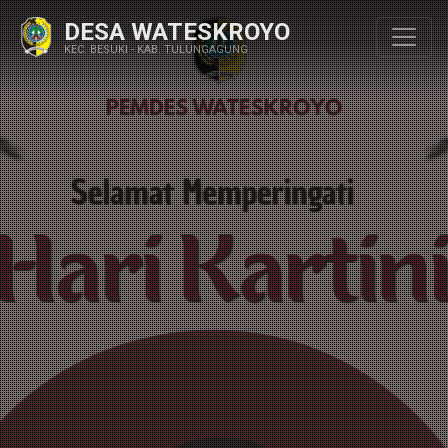
DESA WATESKROYO
KEC. BESUKI - KAB. TULUNGAGUNG