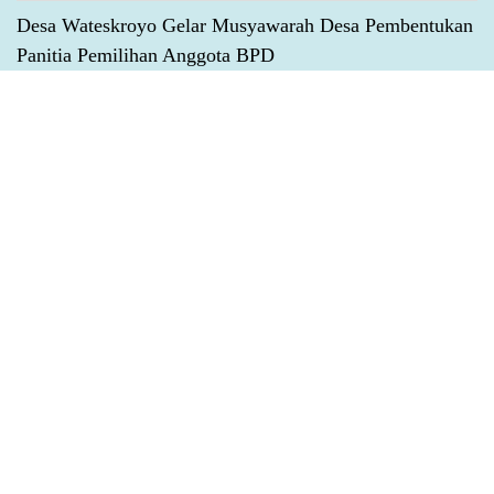
Desa Wateskroyo Gelar Musyawarah Desa Pembentukan
Panitia Pemilihan Anggota BPD
Tingkatkan Kesehatan Generasi Emas Dengan Kegiatan
Kelas Ibu Balita & Bumil
Kegiatan Posyandu Lansia & Pemeriksaan Prolanis Desa
Wateskroyo
LAUNCHING PROGRAM MAKAN BERGIZI GRATIS
(MBG) DESA WATESKROYO
Kategorisasi
Dari Warga
Potensi dan Produk Unggulan